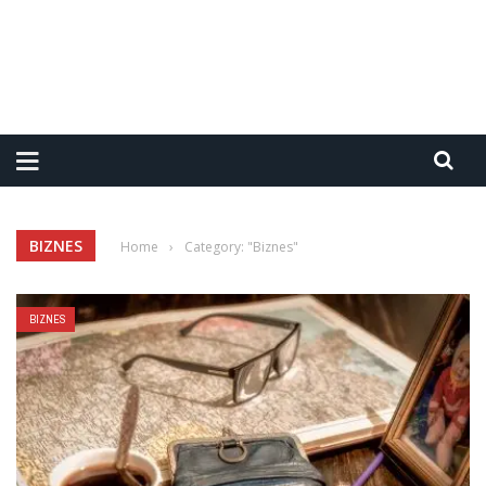
BIZNES
Home
›
Category: "Biznes"
BIZNES