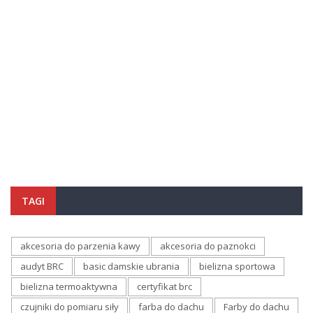
TAGI
akcesoria do parzenia kawy
akcesoria do paznokci
audyt BRC
basic damskie ubrania
bielizna sportowa
bielizna termoaktywna
certyfikat brc
czujniki do pomiaru siły
farba do dachu
Farby do dachu