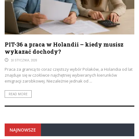
PIT-36 a praca w Holandii – kiedy musisz
wykazać dochody?
16 STYCZNIA, 2026
Praca za granicą to coraz częstszy wybór Polaków, a Holandia od lat
znajduje się w czołówce najchętniej wybieranych kierunków
emigracji zarobkowej. Niezależnie jednak od ...
READ MORE
NAJNOWSZE