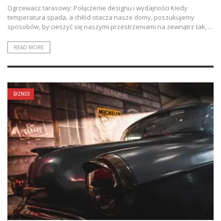
Ogrzewacz tarasowy: Połączenie designu i wydajności Kiedy
temperatura spada, a chłód otacza nasze domy, poszukujemy
sposobów, by cieszyć się naszymi przestrzeniami na zewnątrz tak, ...
READ MORE
BIZNES