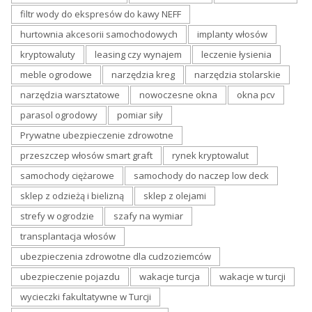
filtr wody do ekspresów do kawy NEFF
hurtownia akcesorii samochodowych
implanty włosów
kryptowaluty
leasing czy wynajem
leczenie łysienia
meble ogrodowe
narzędzia kreg
narzędzia stolarskie
narzędzia warsztatowe
nowoczesne okna
okna pcv
parasol ogrodowy
pomiar siły
Prywatne ubezpieczenie zdrowotne
przeszczep włosów smart graft
rynek kryptowalut
samochody ciężarowe
samochody do naczep low deck
sklep z odzieżą i bielizną
sklep z olejami
strefy w ogrodzie
szafy na wymiar
transplantacja włosów
ubezpieczenia zdrowotne dla cudzoziemców
ubezpieczenie pojazdu
wakacje turcja
wakacje w turcji
wycieczki fakultatywne w Turcji