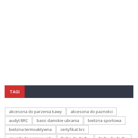
TAGI
akcesoria do parzenia kawy
akcesoria do paznokci
audyt BRC
basic damskie ubrania
bielizna sportowa
bielizna termoaktywna
certyfikat brc