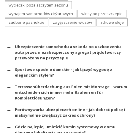
wycieczki poza szczytem sezonu
wynajem samochodów ciężarowych
włosy po przeszczepie
zadbane paznokcie
zagęszczenie włosów
zdrowe oleje
Ubezpieczenie samochodu a szkoda po uszkodzeniu
auta przez niezabezpieczony agregat prądotwórczy
przewożony na przyczepie
Sportowe spodnie damskie – jak łączyć wygodę z
eleganckim stylem?
Terrassenüberdachung aus Polen mit Montage – warum
entscheiden sich immer mehr Bauherren für
Komplettlösungen?
Porównywarka ubezpieczeń online – jak dobrać polisę i
maksymalnie zwiększyć zakres ochrony?
Gdzie najlepiej umieścić komin systemowy w domu i
dlaczego lokalizacja ma znaczenie?