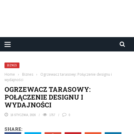
BIZNES
Home
›
Biznes
›
Ogrzewacz tarasowy: Połączenie designu i
wydajności
OGRZEWACZ TARASOWY:
POŁĄCZENIE DESIGNU I
WYDAJNOŚCI
16 STYCZNIA, 2026
1757
0
SHARE: