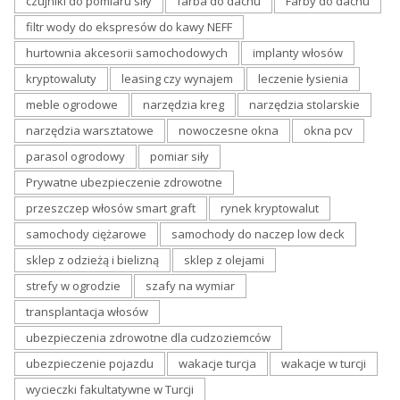
czujniki do pomiaru siły
farba do dachu
Farby do dachu
filtr wody do ekspresów do kawy NEFF
hurtownia akcesorii samochodowych
implanty włosów
kryptowaluty
leasing czy wynajem
leczenie łysienia
meble ogrodowe
narzędzia kreg
narzędzia stolarskie
narzędzia warsztatowe
nowoczesne okna
okna pcv
parasol ogrodowy
pomiar siły
Prywatne ubezpieczenie zdrowotne
przeszczep włosów smart graft
rynek kryptowalut
samochody ciężarowe
samochody do naczep low deck
sklep z odzieżą i bielizną
sklep z olejami
strefy w ogrodzie
szafy na wymiar
transplantacja włosów
ubezpieczenia zdrowotne dla cudzoziemców
ubezpieczenie pojazdu
wakacje turcja
wakacje w turcji
wycieczki fakultatywne w Turcji