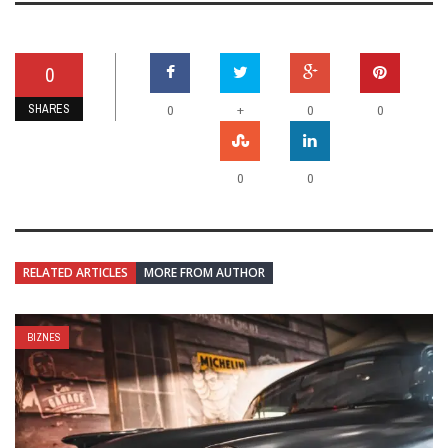
0
SHARES
+
0
0
0
0
0
RELATED ARTICLES
MORE FROM AUTHOR
BIZNES