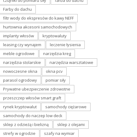
czujniki do pomiaru siły
farba do dachu
Farby do dachu
filtr wody do ekspresów do kawy NEFF
hurtownia akcesorii samochodowych
implanty włosów
kryptowaluty
leasing czy wynajem
leczenie łysienia
meble ogrodowe
narzędzia kreg
narzędzia stolarskie
narzędzia warsztatowe
nowoczesne okna
okna pcv
parasol ogrodowy
pomiar siły
Prywatne ubezpieczenie zdrowotne
przeszczep włosów smart graft
rynek kryptowalut
samochody ciężarowe
samochody do naczep low deck
sklep z odzieżą i bielizną
sklep z olejami
strefy w ogrodzie
szafy na wymiar