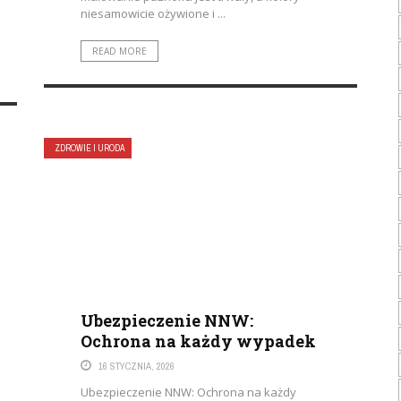
niesamowicie ożywione i ...
READ MORE
ZDROWIE I URODA
Ubezpieczenie NNW:
Ochrona na każdy wypadek
16 STYCZNIA, 2026
Ubezpieczenie NNW: Ochrona na każdy