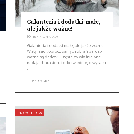
Galanteria i dodatki-małe,
ale jakże ważne!
16 STYCZNIA, 2026
Galanteria i dodatki-małe, ale jakże ważne!
W stylizacji, oprócz samych ubrań bardzo
ważne są dodatki. Często, to właśnie one
nadają charakteru i odpowiedniego wyrazu.
...
READ MORE
ZDROWIE I URODA