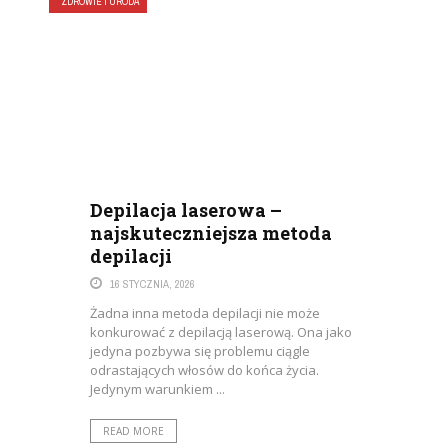
ZDROWIE I URODA
Depilacja laserowa –
najskuteczniejsza metoda
depilacji
16 STYCZNIA, 2026
Żadna inna metoda depilacji nie może
konkurować z depilacją laserową. Ona jako
jedyna pozbywa się problemu ciągle
odrastających włosów do końca życia.
Jedynym warunkiem ...
READ MORE