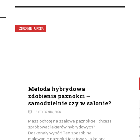
ZDROWIE I URODA
Metoda hybrydowa
zdobienia paznokci –
samodzielnie czy w salonie?
16 STYCZNIA, 2026
Masz ochotę na szałowe paznokcie i chcesz
spróbować lakierów hybrydowych?
Doskonały wybór! Ten sposób na
malowanie paznokci jest trwały, a kolory