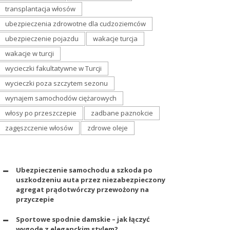
transplantacja włosów
ubezpieczenia zdrowotne dla cudzoziemców
ubezpieczenie pojazdu
wakacje turcja
wakacje w turcji
wycieczki fakultatywne w Turcji
wycieczki poza szczytem sezonu
wynajem samochodów ciężarowych
włosy po przeszczepie
zadbane paznokcie
zagęszczenie włosów
zdrowe oleje
Ubezpieczenie samochodu a szkoda po
uszkodzeniu auta przez niezabezpieczony
agregat prądotwórczy przewożony na
przyczepie
Sportowe spodnie damskie – jak łączyć
wygodę z eleganckim stylem?