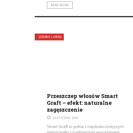
READ MORE
ZDROWIE I URODA
Przeszczep włosów Smart
Graft – efekt: naturalne
zagęszczenie
16 STYCZNIA, 2026
Smart Graft to jedna z najskuteczniejszych
metod walki z nadmiernym wypadaniem