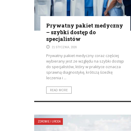
Prywatny pakiet medyczny
– szybki dostęp do
specjalistów
21 STYCZNIA, 2026
Prywatny pakiet medyczny coraz częściej
wybierany jest ze względu na szybki dostęp
do specjalistów, który w praktyce oznacza
sprawną diagnostykę, krótszą ścieżkę
leczenia i ...
READ MORE
ZDROWIE I URODA