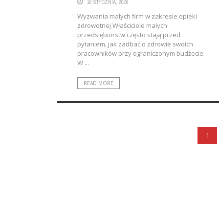
16 STYCZNIA, 2026
Wyzwania małych firm w zakresie opieki
zdrowotnej Właściciele małych
przedsiębiorstw często stają przed
pytaniem, jak zadbać o zdrowie swoich
pracowników przy ograniczonym budżecie.
W ...
READ MORE
1