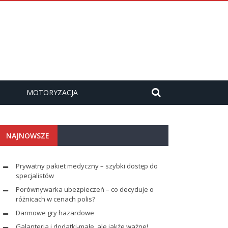
MOTORYZACJA
NAJNOWSZE
Prywatny pakiet medyczny – szybki dostęp do
specjalistów
Porównywarka ubezpieczeń – co decyduje o
różnicach w cenach polis?
Darmowe gry hazardowe
Galanteria i dodatki-małe, ale jakże ważne!