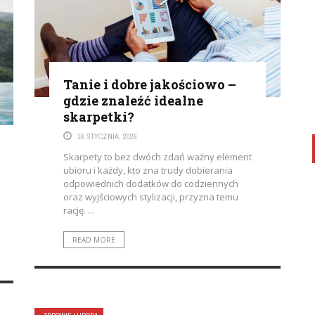
Tanie i dobre jakościowo –
gdzie znaleźć idealne
skarpetki?
16 STYCZNIA, 2026
Skarpety to bez dwóch zdań ważny element
ubioru i każdy, kto zna trudy dobierania
odpowiednich dodatków do codziennych
oraz wyjściowych stylizacji, przyzna temu
rację. ...
READ MORE