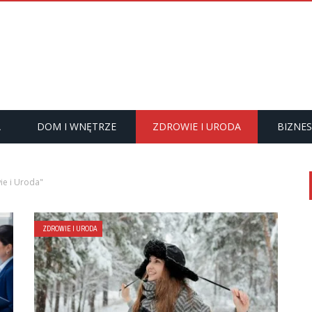
A
DOM I WNĘTRZE
ZDROWIE I URODA
BIZNES
ie i Uroda"
ZDROWIE I URODA