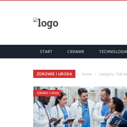
START
CIEKAWE
TECHNOLOGI
ZDROWIE I URODA
Home
›
Category: "Zdrow
ZDROWIE I URODA