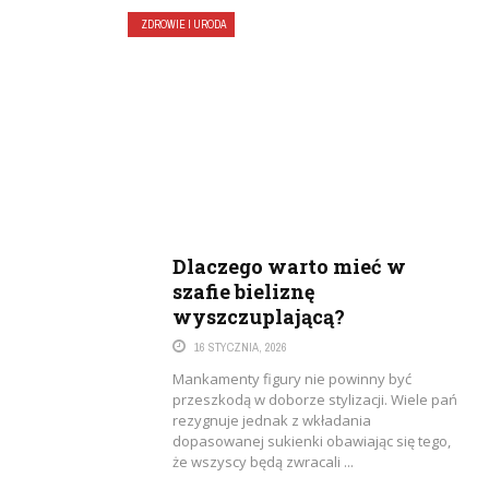
ZDROWIE I URODA
Dlaczego warto mieć w
szafie bieliznę
wyszczuplającą?
16 STYCZNIA, 2026
Mankamenty figury nie powinny być
przeszkodą w doborze stylizacji. Wiele pań
rezygnuje jednak z wkładania
dopasowanej sukienki obawiając się tego,
że wszyscy będą zwracali ...