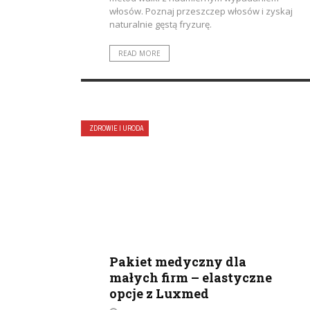
włosów. Poznaj przeszczep włosów i zyskaj
naturalnie gęstą fryzurę.
READ MORE
ZDROWIE I URODA
Pakiet medyczny dla
małych firm – elastyczne
opcje z Luxmed