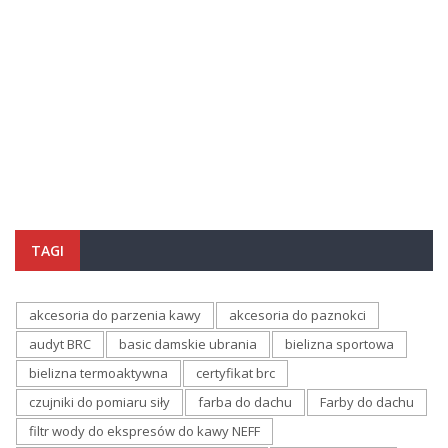
TAGI
akcesoria do parzenia kawy
akcesoria do paznokci
audyt BRC
basic damskie ubrania
bielizna sportowa
bielizna termoaktywna
certyfikat brc
czujniki do pomiaru siły
farba do dachu
Farby do dachu
filtr wody do ekspresów do kawy NEFF