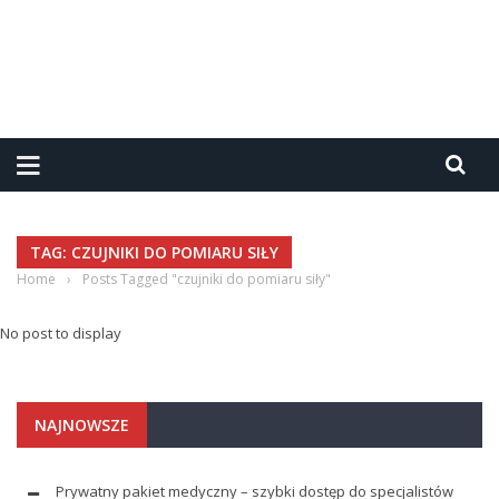
TAG: CZUJNIKI DO POMIARU SIŁY
Home
›
Posts Tagged "czujniki do pomiaru siły"
No post to display
NAJNOWSZE
Prywatny pakiet medyczny – szybki dostęp do specjalistów