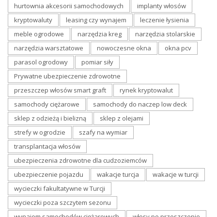
hurtownia akcesorii samochodowych
implanty włosów
kryptowaluty
leasing czy wynajem
leczenie łysienia
meble ogrodowe
narzędzia kreg
narzędzia stolarskie
narzędzia warsztatowe
nowoczesne okna
okna pcv
parasol ogrodowy
pomiar siły
Prywatne ubezpieczenie zdrowotne
przeszczep włosów smart graft
rynek kryptowalut
samochody ciężarowe
samochody do naczep low deck
sklep z odzieżą i bielizną
sklep z olejami
strefy w ogrodzie
szafy na wymiar
transplantacja włosów
ubezpieczenia zdrowotne dla cudzoziemców
ubezpieczenie pojazdu
wakacje turcja
wakacje w turcji
wycieczki fakultatywne w Turcji
wycieczki poza szczytem sezonu
wynajem samochodów ciężarowych
włosy po przeszczepie