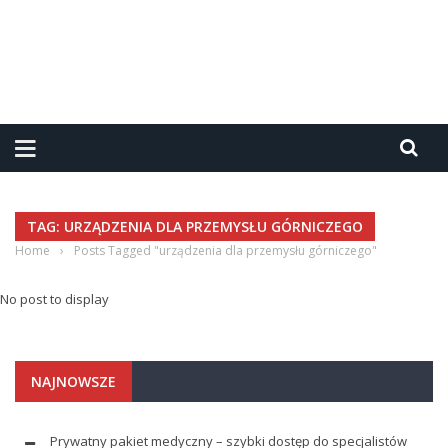
TAG: URZĄDZENIA DLA PRZEMYSŁU GÓRNICZEGO
Home
›
Posts Tagged "urządzenia dla przemysłu górniczego"
No post to display
NAJNOWSZE
Prywatny pakiet medyczny – szybki dostęp do specjalistów