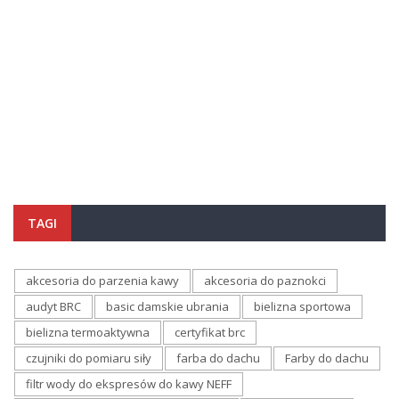
TAGI
akcesoria do parzenia kawy
akcesoria do paznokci
audyt BRC
basic damskie ubrania
bielizna sportowa
bielizna termoaktywna
certyfikat brc
czujniki do pomiaru siły
farba do dachu
Farby do dachu
filtr wody do ekspresów do kawy NEFF