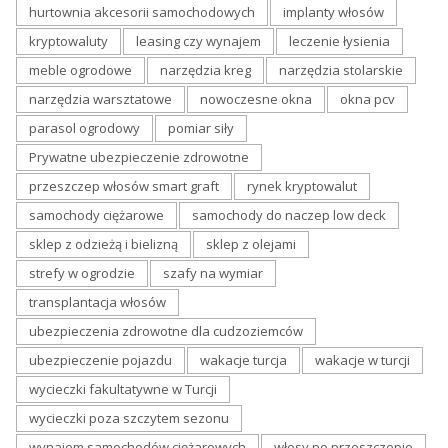
hurtownia akcesorii samochodowych
implanty włosów
kryptowaluty
leasing czy wynajem
leczenie łysienia
meble ogrodowe
narzędzia kreg
narzędzia stolarskie
narzędzia warsztatowe
nowoczesne okna
okna pcv
parasol ogrodowy
pomiar siły
Prywatne ubezpieczenie zdrowotne
przeszczep włosów smart graft
rynek kryptowalut
samochody ciężarowe
samochody do naczep low deck
sklep z odzieżą i bielizną
sklep z olejami
strefy w ogrodzie
szafy na wymiar
transplantacja włosów
ubezpieczenia zdrowotne dla cudzoziemców
ubezpieczenie pojazdu
wakacje turcja
wakacje w turcji
wycieczki fakultatywne w Turcji
wycieczki poza szczytem sezonu
wynajem samochodów ciężarowych
włosy po przeszczepie