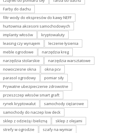
czujniki do pomiaru siły
farba do dachu
Farby do dachu
filtr wody do ekspresów do kawy NEFF
hurtownia akcesorii samochodowych
implanty włosów
kryptowaluty
leasing czy wynajem
leczenie łysienia
meble ogrodowe
narzędzia kreg
narzędzia stolarskie
narzędzia warsztatowe
nowoczesne okna
okna pcv
parasol ogrodowy
pomiar siły
Prywatne ubezpieczenie zdrowotne
przeszczep włosów smart graft
rynek kryptowalut
samochody ciężarowe
samochody do naczep low deck
sklep z odzieżą i bielizną
sklep z olejami
strefy w ogrodzie
szafy na wymiar