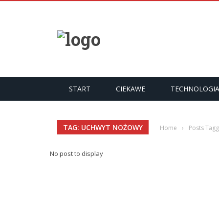
START
CIEKAWE
TECHNOLOGI
TAG: UCHWYT NOŻOWY
Home
›
Posts Tag
No post to display