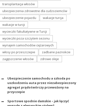
transplantacja włosów
ubezpieczenia zdrowotne dla cudzoziemców
ubezpieczenie pojazdu
wakacje turcja
wakacje w turcji
wycieczki fakultatywne w Turcji
wycieczki poza szczytem sezonu
wynajem samochodów ciężarowych
włosy po przeszczepie
zadbane paznokcie
zagęszczenie włosów
zdrowe oleje
Ubezpieczenie samochodu a szkoda po
uszkodzeniu auta przez niezabezpieczony
agregat prądotwórczy przewożony na
przyczepie
Sportowe spodnie damskie – jak łączyć
wygodę z eleganckim stylem?