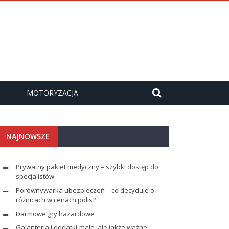
MOTORYZACJA
NAJNOWSZE
Prywatny pakiet medyczny – szybki dostęp do
specjalistów
Porównywarka ubezpieczeń – co decyduje o
różnicach w cenach polis?
Darmowe gry hazardowe
Galanteria i dodatki-małe, ale jakże ważne!