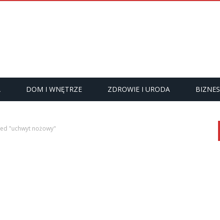
A
DOM I WNĘTRZE
ZDROWIE I URODA
BIZNES
ged "uchwyt nożowy"