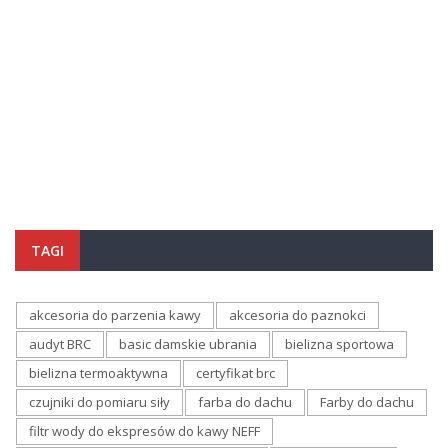
TAGI
akcesoria do parzenia kawy
akcesoria do paznokci
audyt BRC
basic damskie ubrania
bielizna sportowa
bielizna termoaktywna
certyfikat brc
czujniki do pomiaru siły
farba do dachu
Farby do dachu
filtr wody do ekspresów do kawy NEFF